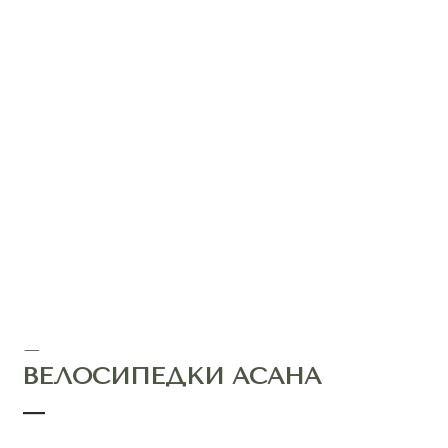
—
ВЕЛОСИПЕДКИ АСАНА
—
цвет: банановый
размер:
XXS
XS
S
M
L