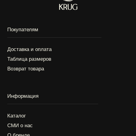
*Instagram является продуктом компании Meta
Platforms Inc. признанной экстремистской
организацией, запрещённой на территории РФ.
ИП Круговова Алёна Витальевна
ИНН: 572007297338
ОГРНИП: 325774600283440