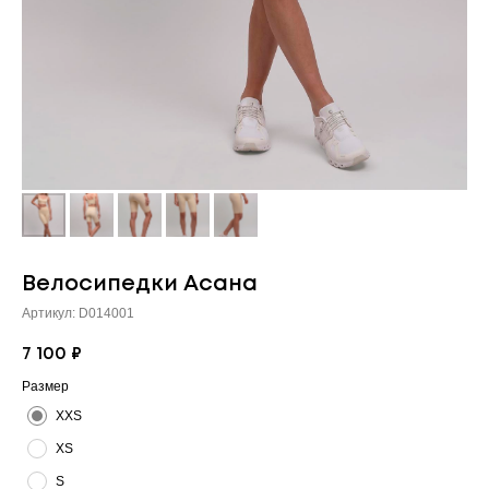
Велосипедки Асана
Артикул:
D014001
7 100
₽
К ЭТОМУ КОМПЛЕКТУ
Размер
МОЖЕТ ПОДОЙТИ:
XXS
XS
S