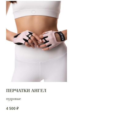
Доставка и оплата
Таблица размеров
Возврат товара
Информация
Каталог
СМИ о нас
О бренде
Политика конфиденциальности
ПЕРЧАТКИ АНГЕЛ
Публичная оферта
пудровые
Контакты
4 500
₽
+7 (903) 138-85-31
krug.sport@yandex.ru
Режим работы: