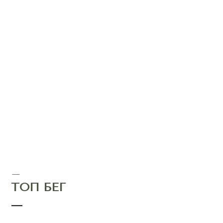
—
ТОП БЕГ
—
цвет:
банановый
размер:
XXS
XS
S
M
L