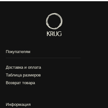
с 10:00 до 22:00
*
*Instagram является продуктом компании Meta
Platforms Inc. признанной экстремистской
организацией, запрещённой на территории РФ.
ИП Круговова Алёна Витальевна
ИНН: 572007297338
ОГРНИП: 325774600283440