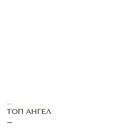
—
ТОП АНГЕЛ
—
цвет:
белый
размер:
XXS
XS
S
M
L