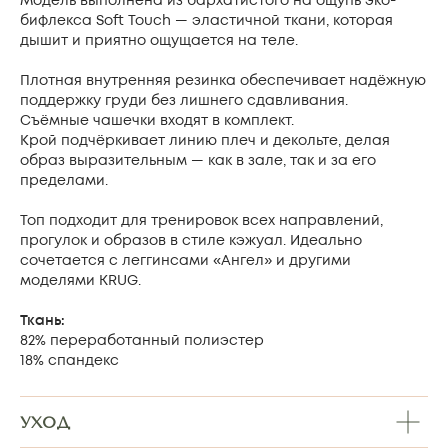
Модель выполнена из бархатистого на ощупь эко-
бифлекса Soft Touch — эластичной ткани, которая
дышит и приятно ощущается на теле.
Плотная внутренняя резинка обеспечивает надёжную
поддержку груди без лишнего сдавливания.
Съёмные чашечки входят в комплект.
Крой подчёркивает линию плеч и декольте, делая
образ выразительным — как в зале, так и за его
пределами.
Топ подходит для тренировок всех направлений,
прогулок и образов в стиле кэжуал. Идеально
сочетается с леггинсами «Ангел» и другими
моделями KRUG.
Ткань:
82% переработанный полиэстер
18% спандекс
УХОД