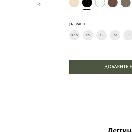
размер:
ПОДОБР
XXS
XS
S
M
L
ДОБАВИТЬ В КОРЗИНУ
Леггин