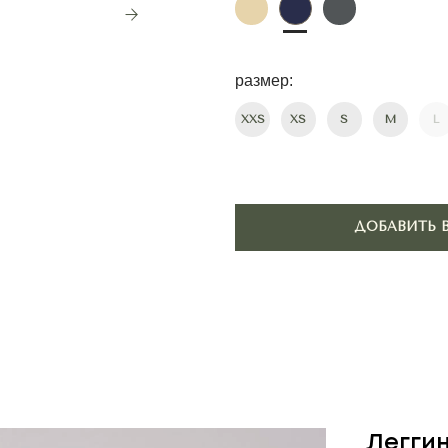
размер:
ПОДОБР
XXS
XS
S
M
L
ДОБАВИТЬ В КОРЗИНУ
Легги