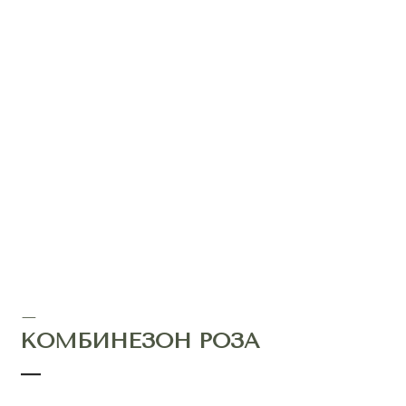
—
КОМБИНЕЗОН РОЗА
—
цвет:
белый
размер:
XXS
XS
S
M
L