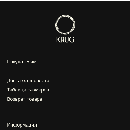
с 10:00 до 22:00
*
*Instagram является продуктом компании Meta
Platforms Inc. признанной экстремистской
организацией, запрещённой на территории РФ.
ИП Круговова Алёна Витальевна
ИНН: 572007297338
ОГРНИП: 325774600283440