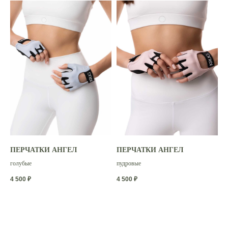
Доставка и оплата
Таблица размеров
Возврат товара
Информация
Каталог
СМИ о нас
О бренде
Политика конфиденциальности
ПЕРЧАТКИ АНГЕЛ
ПЕРЧАТКИ АНГЕЛ
Публичная оферта
голубые
пудровые
Контакты
4 500
₽
4 500
₽
+7 (903) 138-85-31
krug.sport@yandex.ru
Режим работы: