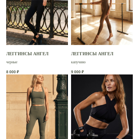
Покупателям
ЛЕГГИНСЫ АНГЕЛ
ЛЕГГИНСЫ АНГЕЛ
черные
капучино
Доставка и оплата
8 000
₽
9 000
₽
Таблица размеров
Возврат товара
Информация
Каталог
СМИ о нас