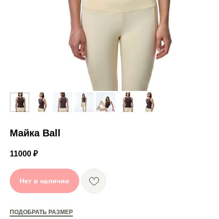
Майка Ball
11000
₽
К ЭТОМУ КОМПЛЕКТУ
МОЖЕТ ПОДОЙТИ:
Нет в наличии
ПОДОБРАТЬ РАЗМЕР