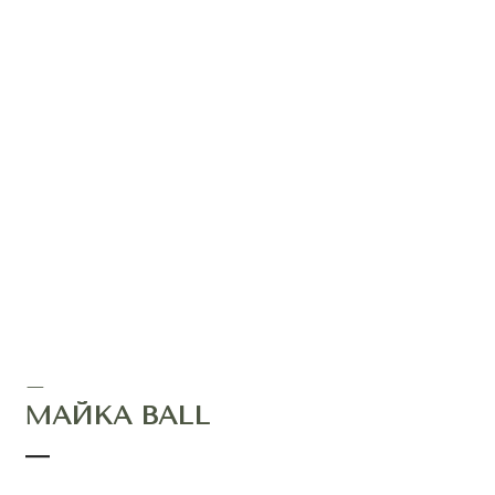
—
МАЙКА BALL
—
цвет:
коричневая
размер:
XXS
XS
S
M
L